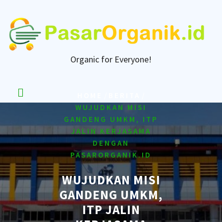
Skip
to
content
Organic for Everyone!
/
/
HOME
BERITA
WUJUDKAN MISI
GANDENG UMKM, ITP
JALIN KERJASAMA
DENGAN
PASARORGANIK.ID
WUJUDKAN MISI
GANDENG UMKM,
ITP JALIN