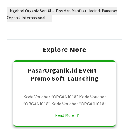
Post
Next
Ngobrol Organik Seri #1 – Tips dan Manfaat Hadir di Pameran
navigation
Post
Organik Internasional
Explore More
PasarOrganik.id Event –
Promo Soft-Launching
Kode Voucher “ORGANIC18” Kode Voucher
“ORGANIC18” Kode Voucher “ORGANIC18“
Read More