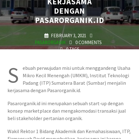
KERJASAMA
DENGAN
PASARORGANIK.ID
FEBRUARY 3, 2021
PASARORGANIK
0 COMMENTS
0 TAGS
S
ebuah perwujudan misi untuk menggandeng Usaha
Mikro Kecil Menengah (UMKM), Institut Teknologi
Padang (ITP) Sumatera Barat (Sumbar) menjalin
kerjasama dengan Pasarorganik.id.
Pasarorganik.id ini merupakan sebuah start-up dengan
konsep marketplace dan mengakomodasi transaksi jual
beli stakeholder pertanian organik.
Wakil Rektor 1 Bidang Akademik dan Kemahasiswaan, ITP,
Firmansyah David menyebutkan, kerjasama ini karena