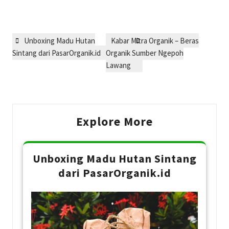
Post
Previous
Next
Unboxing Madu Hutan
Kabar Mitra Organik – Beras
navigation
Post
Post
Sintang dari PasarOrganik.id
Organik Sumber Ngepoh
Lawang
Explore More
Unboxing Madu Hutan Sintang
dari PasarOrganik.id