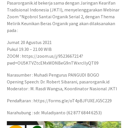
Pasarorganik.id bekerja sama dengan Jaringan Kearifan
Tradisional Indonesia (JKTI), menyelenggarakan Webinar
Zoom “Ngobrol Santai Organik Serial 2, dengan Thema
Melirik Keunikan Beras Organik yang akan dilaksanakan
pada :
Jumat 20 Agustus 2021
Pukul 19.30 – 21.00 WIB
ZOOM : https://zoom.us/j/9523667214?
pwd=OU5KTVZtcEMxWDNBeG9nTWxrcllyQT09
Narasumber : Muhadi Pengurus PANGUDI BOGO
Opening Speech: Dr. Robert Sibarani, pasarorganik.id
Moderator : M. Rasdi Wangsa, Koordinator Nasional JKTI
Pendaftaran : https://forms.gle/oT4pBJFUXEJG5C229
Narahubung : sdr. Muladiyanto (62 877 6844 6253)