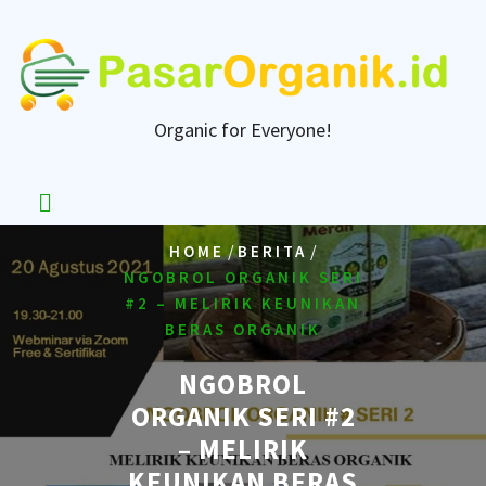
Skip
to
content
Organic for Everyone!
/
/
HOME
BERITA
NGOBROL ORGANIK SERI
#2 – MELIRIK KEUNIKAN
BERAS ORGANIK
NGOBROL
ORGANIK SERI #2
– MELIRIK
KEUNIKAN BERAS